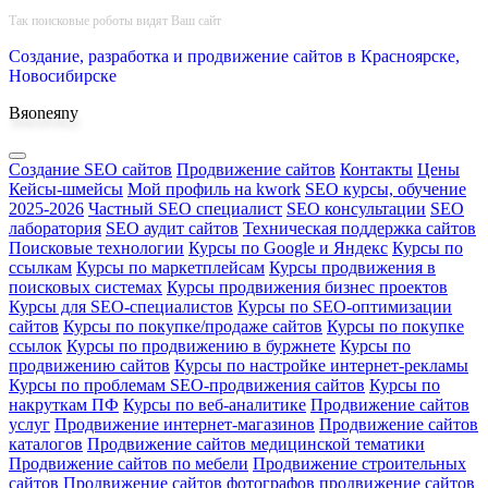
Наверх
Так поисковые роботы видят Ваш сайт
Создание, разработка и продвижение сайтов в Красноярске,
Новосибирске
Bяoneяny
Создание SEO сайтов
Продвижение сайтов
Контакты
Цены
Кейсы-шмейсы
Мой профиль на kwork
SEO курсы, обучение
2025-2026
Частный SEO специалист
SEO консультации
SEO
лаборатория
SEO аудит сайтов
Техническая поддержка сайтов
Поисковые технологии
Курсы по Google и Яндекс
Курсы по
ссылкам
Курсы по маркетплейсам
Курсы продвижения в
поисковых системах
Курсы продвижения бизнес проектов
Курсы для SEO-специалистов
Курсы по SEO-оптимизации
сайтов
Курсы по покупке/продаже сайтов
Курсы по покупке
ссылок
Курсы по продвижению в буржнете
Курсы по
продвижению сайтов
Курсы по настройке интернет-рекламы
Курсы по проблемам SEO-продвижения сайтов
Курсы по
накруткам ПФ
Курсы по веб-аналитике
Продвижение сайтов
услуг
Продвижение интернет-магазинов
Продвижение сайтов
каталогов
Продвижение сайтов медицинской тематики
Продвижение сайтов по мебели
Продвижение строительных
сайтов
Продвижение сайтов фотографов
продвижение сайтов