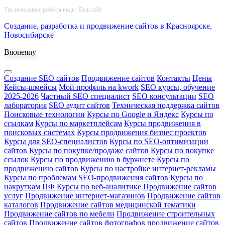
Наверх
Так поисковые роботы видят Ваш сайт
Создание, разработка и продвижение сайтов в Красноярске,
Новосибирске
Bяoneяny
Создание SEO сайтов
Продвижение сайтов
Контакты
Цены
Кейсы-шмейсы
Мой профиль на kwork
SEO курсы, обучение
2025-2026
Частный SEO специалист
SEO консультации
SEO
лаборатория
SEO аудит сайтов
Техническая поддержка сайтов
Поисковые технологии
Курсы по Google и Яндекс
Курсы по
ссылкам
Курсы по маркетплейсам
Курсы продвижения в
поисковых системах
Курсы продвижения бизнес проектов
Курсы для SEO-специалистов
Курсы по SEO-оптимизации
сайтов
Курсы по покупке/продаже сайтов
Курсы по покупке
ссылок
Курсы по продвижению в буржнете
Курсы по
продвижению сайтов
Курсы по настройке интернет-рекламы
Курсы по проблемам SEO-продвижения сайтов
Курсы по
накруткам ПФ
Курсы по веб-аналитике
Продвижение сайтов
услуг
Продвижение интернет-магазинов
Продвижение сайтов
каталогов
Продвижение сайтов медицинской тематики
Продвижение сайтов по мебели
Продвижение строительных
сайтов
Продвижение сайтов фотографов
продвижение сайтов