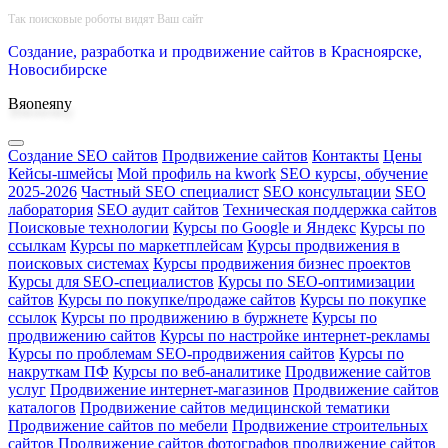
Наверх
Так поисковые роботы видят Ваш сайт
Создание, разработка и продвижение сайтов в Красноярске,
Новосибирске
Bяoneяny
Создание SEO сайтов
Продвижение сайтов
Контакты
Цены
Кейсы-шмейсы
Мой профиль на kwork
SEO курсы, обучение
2025-2026
Частный SEO специалист
SEO консультации
SEO
лаборатория
SEO аудит сайтов
Техническая поддержка сайтов
Поисковые технологии
Курсы по Google и Яндекс
Курсы по
ссылкам
Курсы по маркетплейсам
Курсы продвижения в
поисковых системах
Курсы продвижения бизнес проектов
Курсы для SEO-специалистов
Курсы по SEO-оптимизации
сайтов
Курсы по покупке/продаже сайтов
Курсы по покупке
ссылок
Курсы по продвижению в буржнете
Курсы по
продвижению сайтов
Курсы по настройке интернет-рекламы
Курсы по проблемам SEO-продвижения сайтов
Курсы по
накруткам ПФ
Курсы по веб-аналитике
Продвижение сайтов
услуг
Продвижение интернет-магазинов
Продвижение сайтов
каталогов
Продвижение сайтов медицинской тематики
Продвижение сайтов по мебели
Продвижение строительных
сайтов
Продвижение сайтов фотографов
продвижение сайтов