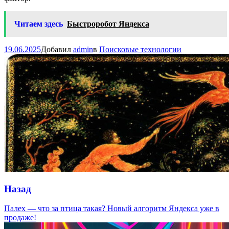
Читаем здесь
Быстроробот Яндекса
19.06.2025
Добавил
admin
в
Поисковые технологии
Навигация
по
записям
Назад
Предыдущая
Палех — что за птица такая? Новый алгоритм Яндекса уже в
запись:
продаже!