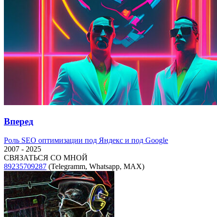
Вперед
Следующая
Роль SEO оптимизации под Яндекс и под Google
запись:
2007 - 2025
СВЯЗАТЬСЯ СО МНОЙ
89235709287
(Telegramm, Whatsapp, MAX)