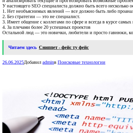
и анализировать текущие и прогнозировать возможные пробле
У настоящего SEO специалиста должно быть всего несколько о
1. Нет необъяснимых явлений — все должно быть либо проана
2. Без стратегии — это не специалист.
3. Имеет общение с коллегами по сфере и всегда в курсе самы
4. За плечами более 20 успешных проектов
Остальной люд — это новички, любители и просто гавнюки, ко
Читаем здесь
Сниппет - фейс ту фейс
26.06.2025
Добавил
admin
в
Поисковые технологии
Навигация
по
записям