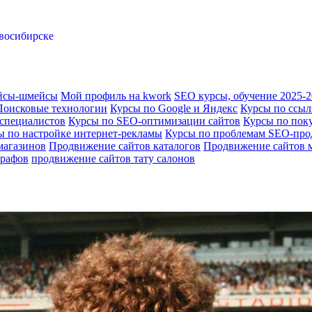
овосибирске
йсы-шмейсы
Мой профиль на kwork
SEO курсы, обучение 2025-
Поисковые технологии
Курсы по Google и Яндекс
Курсы по ссы
специалистов
Курсы по SEO-оптимизации сайтов
Курсы по пок
ы по настройке интернет-рекламы
Курсы по проблемам SEO-про
магазинов
Продвижение сайтов каталогов
Продвижение сайтов 
графов
продвижение сайтов тату салонов